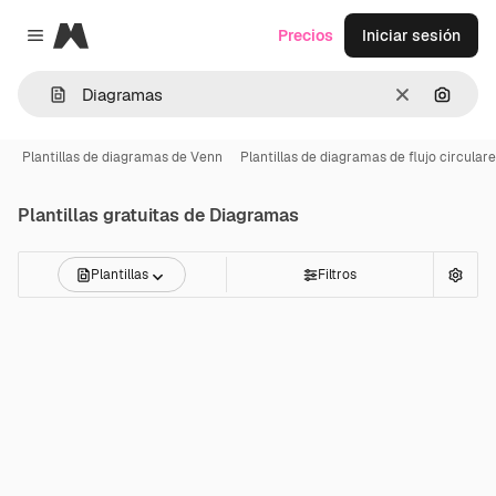
Magnific
Precios
Iniciar sesión
Close menu
Borrar
Buscar
Plantillas de diagramas de Venn
Plantillas de diagramas de flujo circular
Plantillas gratuitas de
Diagramas
Plantillas
Filtros