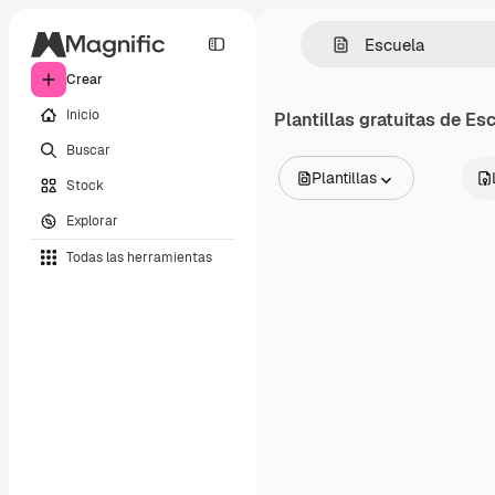
Crear
Inicio
Plantillas gratuitas de
Esc
Buscar
Plantillas
Stock
Todas las imágenes
Explorar
Vectores
Ilustraciones
Todas las herramientas
Fotos
PSD
Plantillas
Mockups
Vídeos
Clips de vídeo
Motion graphics
Plantillas de vídeos
Iconos
Modelos 3D
Fuentes