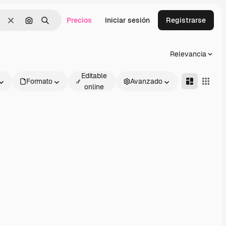
Precios
Iniciar sesión
Registrarse
Borrar
Buscar por imagen
Buscar
Relevancia
Editable
Formato
Avanzado
online