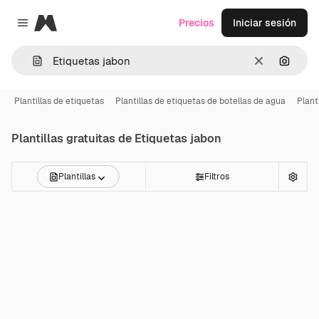
Magnific
Precios
Iniciar sesión
Close menu
Borrar
Buscar
Plantillas de etiquetas
Plantillas de etiquetas de botellas de agua
Plant
Plantillas gratuitas de
Etiquetas jabon
Plantillas
Filtros