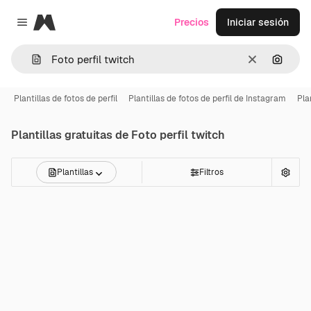
Magnific
Precios
Iniciar sesión
Close menu
Borrar
Buscar
Plantillas de fotos de perfil
Plantillas de fotos de perfil de Instagram
Pla
Plantillas gratuitas de
Foto perfil twitch
Plantillas
Filtros