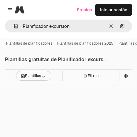
Magnific
Precios
Iniciar sesión
Close menu
Borrar
Buscar
Plantillas de planificadores
Plantillas de planificadores 2025
Plantillas 
Plantillas gratuitas de
Planificador excursion
Plantillas
Filtros