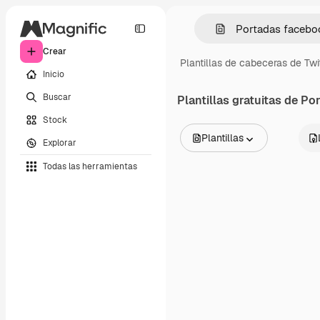
Crear
Plantillas de cabeceras de Twi
Inicio
Buscar
Plantillas gratuitas de
Por
Stock
Plantillas
Explorar
Todas las imágenes
Todas las herramientas
Vectores
Ilustraciones
Fotos
PSD
Plantillas
Mockups
Vídeos
Clips de vídeo
Motion graphics
Plantillas de vídeos
Iconos
Modelos 3D
Fuentes