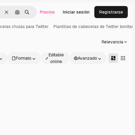
Precios
Iniciar sesión
Registrarse
Borrar
Buscar por imagen
Buscar
eceras chulas para Twitter
Plantillas de cabeceras de Twitter bonitas
Relevancia
Editable
Formato
Avanzado
online