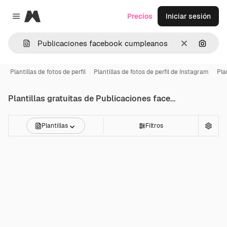
Magnific
Precios
Iniciar sesión
Close menu
Borrar
Buscar
Plantillas de fotos de perfil
Plantillas de fotos de perfil de Instagram
Pla
Plantillas gratuitas de
Publicaciones facebook cumpleanos
Plantillas
Filtros