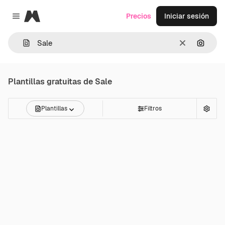
Magnific
Precios
Iniciar sesión
Close menu
Borrar
Buscar
Plantillas gratuitas de
Sale
Plantillas
Filtros