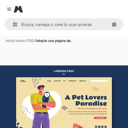
Magnific
Close menu
Buscar
Inicio
/
stock
/
PSD
/
Adopte una página de…