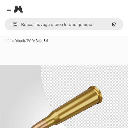
Magnific
Close menu
Buscar
Inicio
/
stock
/
PSD
/
Bala 3d