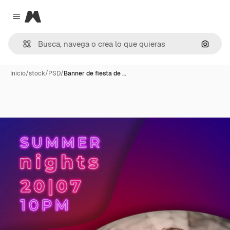
Magnific
Close menu
Buscar
Inicio
/
stock
/
PSD
/
Banner de fiesta de …