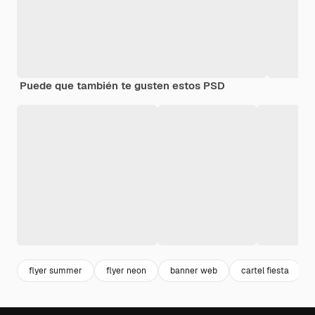
Puede que también te gusten estos PSD
flyer summer
flyer neon
banner web
cartel fiesta