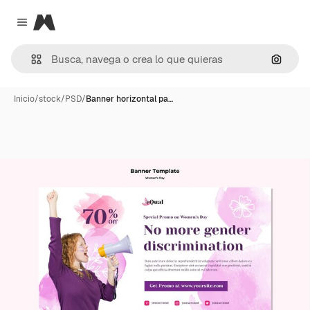
Magnific
Close menu
Buscar
Inicio
/
stock
/
PSD
/
Banner horizontal pa…