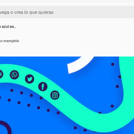
 azul es…
ilo memphis