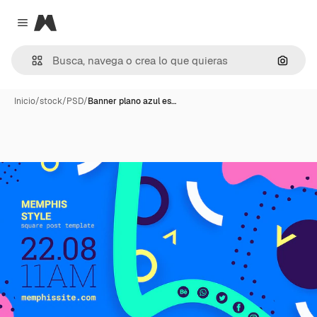
Magnific
Close menu
Buscar
Inicio
/
stock
/
PSD
/
Banner plano azul es…