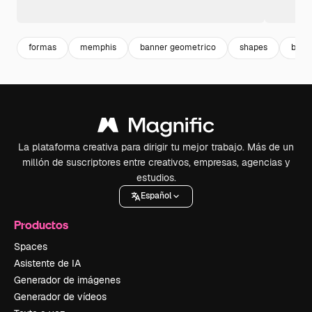
formas
memphis
banner geometrico
shapes
bann
La plataforma creativa para dirigir tu mejor trabajo. Más de un
millón de suscriptores entre creativos, empresas, agencias y
estudios.
Español
Productos
Spaces
Asistente de IA
Generador de imágenes
Generador de vídeos