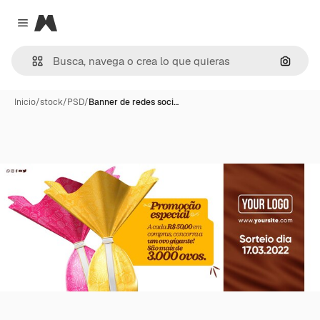
Magnific
Close menu
Buscar
Inicio
/
stock
/
PSD
/
Banner de redes soci…