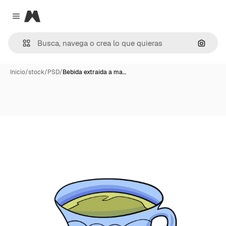
Magnific
Close menu
Buscar
Inicio
/
stock
/
PSD
/
Bebida extraída a ma…