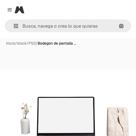
Magnific
Close menu
Buscar
Inicio
/
stock
/
PSD
/
Bodegón de pantalla …