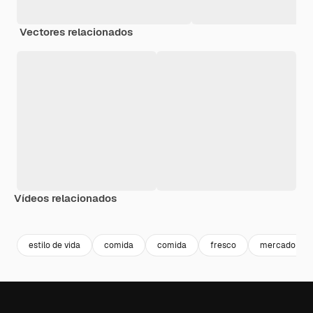
Vectores relacionados
Vídeos relacionados
Premium
Premium
Premium
Premium
estilo de vida
comida
comida
fresco
mercado