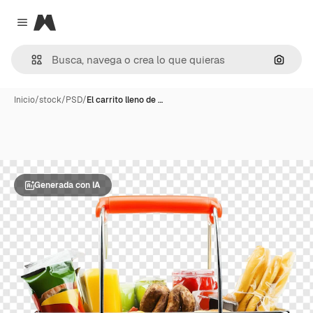
Magnific
Close menu
Buscar
Inicio
/
stock
/
PSD
/
El carrito lleno de …
Generada con IA