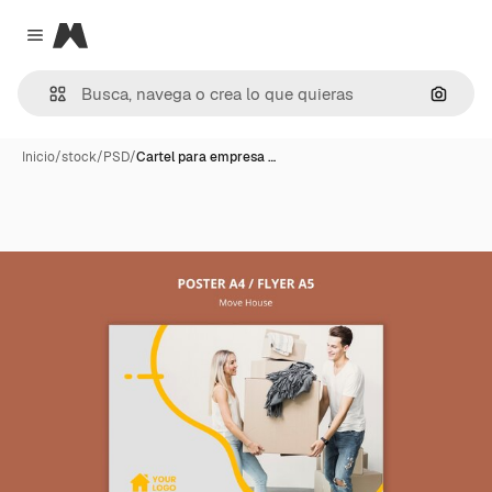
Magnific
Close menu
Buscar
Inicio
/
stock
/
PSD
/
Cartel para empresa …