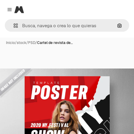
Magnific
Close menu
Buscar
Inicio
/
stock
/
PSD
/
Cartel de revista de…