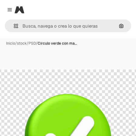
Magnific
Close menu
Buscar
Inicio
/
stock
/
PSD
/
Círculo verde con ma…