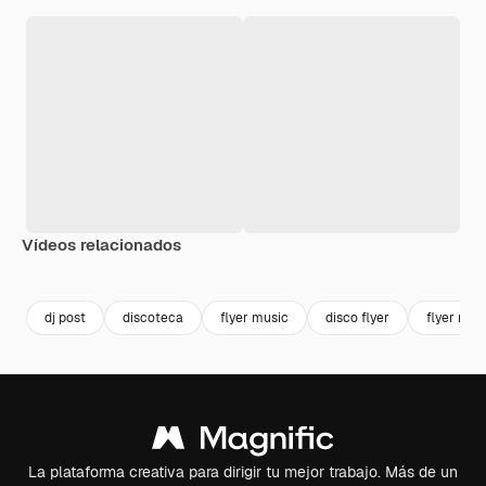
Vídeos relacionados
Premium
Premium
dj post
discoteca
flyer music
disco flyer
flyer neo
La plataforma creativa para dirigir tu mejor trabajo. Más de un