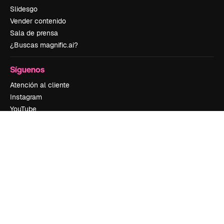
Slidesgo
Vender contenido
Sala de prensa
¿Buscas magnific.ai?
Síguenos
Atención al cliente
Instagram
YouTube
LinkedIn
TikTok
Discord
X
Reddit
Copyright © 2010-
2026
Freepik Company S.L.U.
Todos los derechos
reservados
.