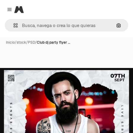
Magnific
Close menu
Buscar
Inicio
/
stock
/
PSD
/
Club dj party flyer …