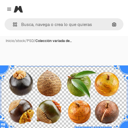
Magnific
Close menu
Buscar
Inicio
/
stock
/
PSD
/
Colección variada de…