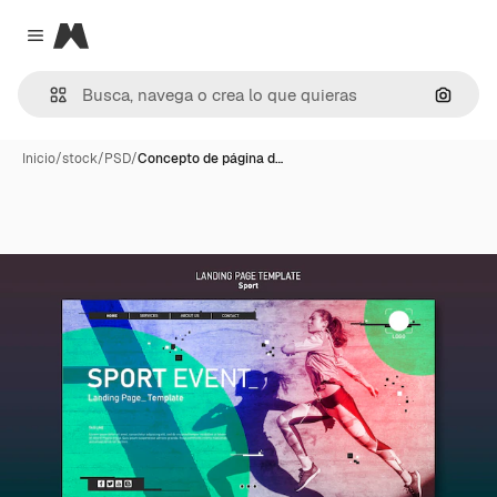
Magnific
Close menu
Buscar
Inicio
/
stock
/
PSD
/
Concepto de página d…