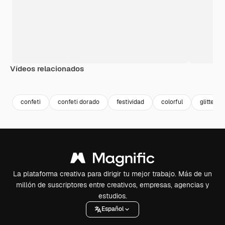
Vídeos relacionados
Premium
Premium
Premium
Premium
confeti
confeti dorado
festividad
colorful
glitter
La plataforma creativa para dirigir tu mejor trabajo. Más de un
millón de suscriptores entre creativos, empresas, agencias y
estudios.
Español