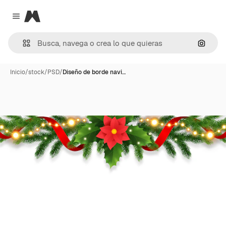
Magnific
Close menu
Buscar
Inicio
/
stock
/
PSD
/
Diseño de borde navi…