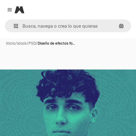
Magnific
Close menu
Buscar
Inicio
/
stock
/
PSD
/
Diseño de efectos fo…