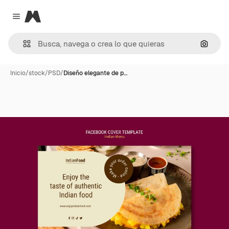
Magnific
Close menu
Buscar
Inicio
/
stock
/
PSD
/
Diseño elegante de p…