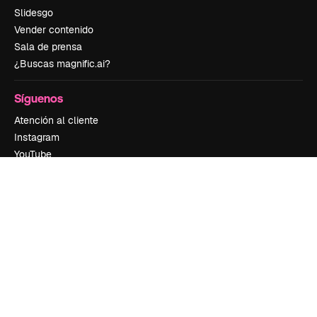
Slidesgo
Vender contenido
Sala de prensa
¿Buscas magnific.ai?
Síguenos
Atención al cliente
Instagram
YouTube
LinkedIn
TikTok
Discord
X
Reddit
Copyright © 2010-
2026
Freepik Company S.L.U.
Todos los derechos
reservados
.