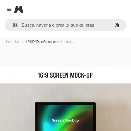
Magnific
Close menu
Buscar
Inicio
/
stock
/
PSD
/
Diseño de mock up de…