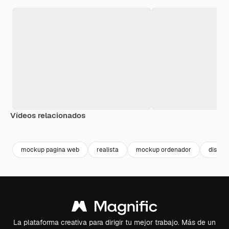
Vídeos relacionados
Premium
Premium
Premium
Premium
mockup pagina web
realista
mockup ordenador
diseño
La plataforma creativa para dirigir tu mejor trabajo. Más de un