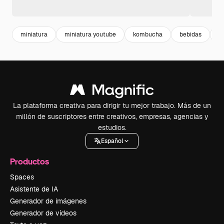
miniatura
miniatura youtube
kombucha
bebidas
pl
La plataforma creativa para dirigir tu mejor trabajo. Más de un
millón de suscriptores entre creativos, empresas, agencias y
estudios.
Español
Productos
Spaces
Asistente de IA
Generador de imágenes
Generador de vídeos