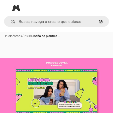
Magnific
Close menu
Buscar
Inicio
/
stock
/
PSD
/
Diseño de plantilla …