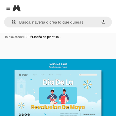
Magnific
Close menu
Buscar
Inicio
/
stock
/
PSD
/
Diseño de plantilla …