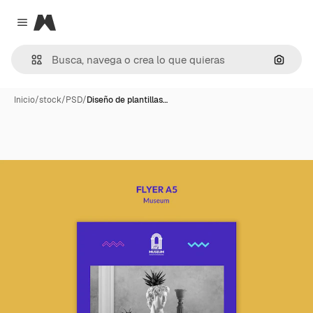
Magnific
Close menu
Buscar
Inicio
/
stock
/
PSD
/
Diseño de plantillas…