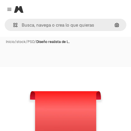
Magnific
Close menu
Buscar
Inicio
/
stock
/
PSD
/
Diseño realista de l…