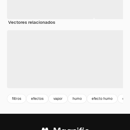
Vectores relacionados
filtros
efectos
vapor
humo
efecto humo
dife