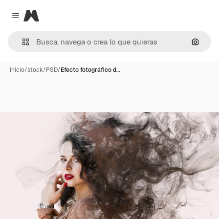
Magnific
Close menu
Buscar
Inicio
/
stock
/
PSD
/
Efecto fotográfico d…