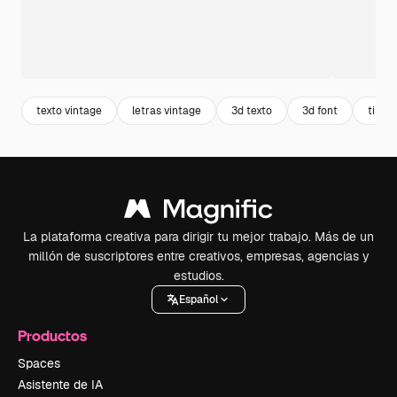
texto vintage
letras vintage
3d texto
3d font
tipogr
La plataforma creativa para dirigir tu mejor trabajo. Más de un
millón de suscriptores entre creativos, empresas, agencias y
estudios.
Español
Productos
Spaces
Asistente de IA