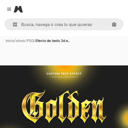
Magnific
Close menu
Buscar
Inicio
/
stock
/
PSD
/
Efecto de texto 3d e…