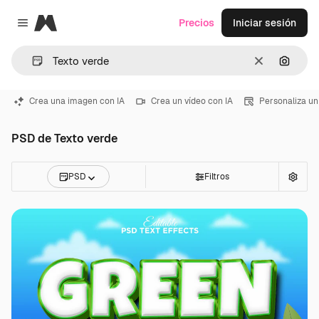
Magnific
Precios
Iniciar sesión
Close menu
Borrar
Buscar
Crea una imagen con IA
Crea un vídeo con IA
Personaliza un
PSD de Texto verde
PSD
Filtros