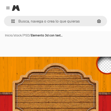
Magnific
Close menu
Buscar
Inicio
/
stock
/
PSD
/
Elemento 3d con text…