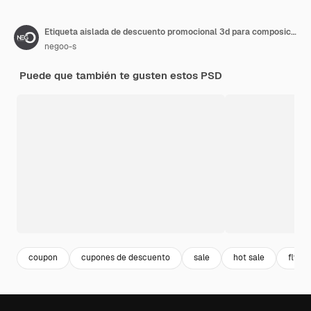
Etiqueta aislada de descuento promocional 3d para composiciones
negoo-s
Puede que también te gusten estos PSD
coupon
cupones de descuento
sale
hot sale
flyer 