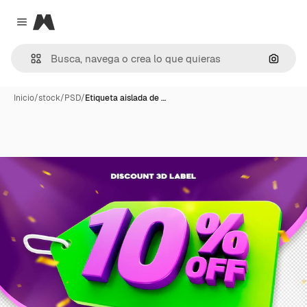
Magnific
Close menu
Buscar
Inicio
/
stock
/
PSD
/
Etiqueta aislada de …