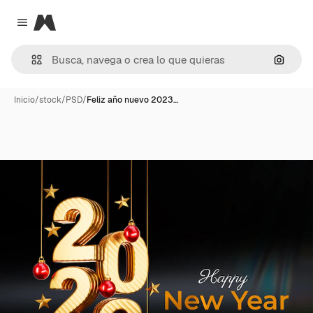
Magnific
Close menu
Buscar
Inicio
/
stock
/
PSD
/
Feliz año nuevo 2023…