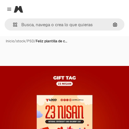
Magnific
Close menu
Buscar
Inicio
/
stock
/
PSD
/
Feliz plantilla de c…