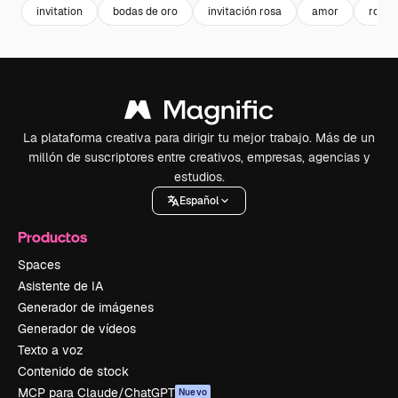
invitation
bodas de oro
invitación rosa
amor
roman
La plataforma creativa para dirigir tu mejor trabajo. Más de un
millón de suscriptores entre creativos, empresas, agencias y
estudios.
Español
Productos
Spaces
Asistente de IA
Generador de imágenes
Generador de vídeos
Texto a voz
Contenido de stock
MCP para Claude/ChatGPT
Nuevo