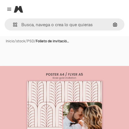
Magnific
Close menu
Buscar
Inicio
/
stock
/
PSD
/
Folleto de invitació…