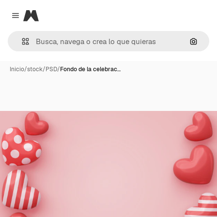
Magnific
Close menu
Buscar
Inicio
/
stock
/
PSD
/
Fondo de la celebrac…