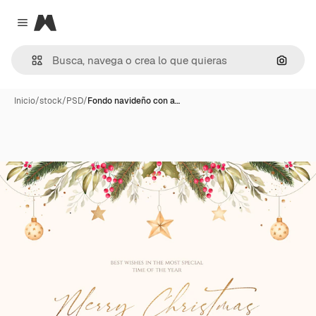
Magnific
Close menu
Buscar
Inicio
/
stock
/
PSD
/
Fondo navideño con a…