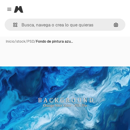
Magnific
Close menu
Buscar
Inicio
/
stock
/
PSD
/
Fondo de pintura azu…