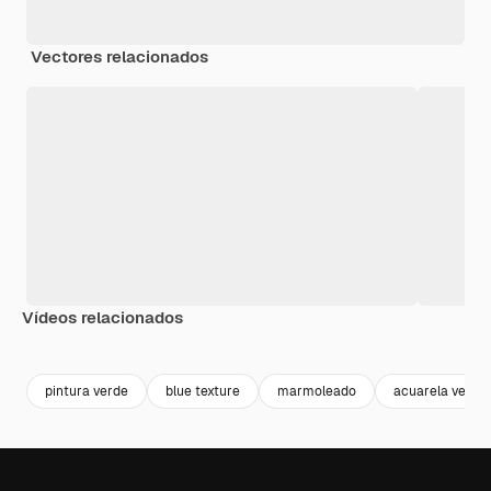
Vectores relacionados
Vídeos relacionados
Premium
Premium
Generado por IA
Premium
Premium
pintura verde
blue texture
marmoleado
acuarela verde