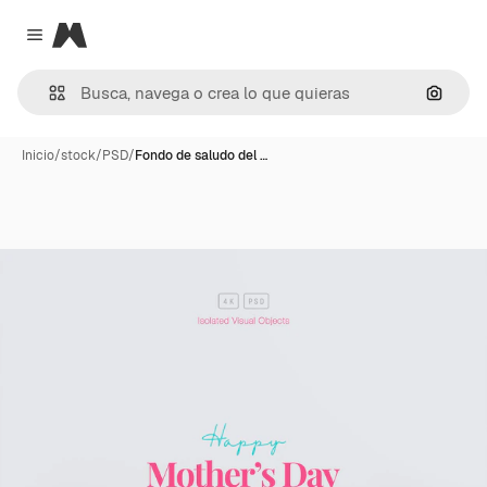
Magnific
Close menu
Buscar
Inicio
/
stock
/
PSD
/
Fondo de saludo del …