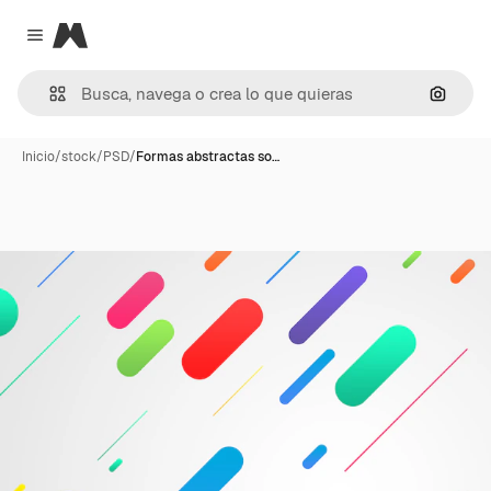
Magnific
Close menu
Buscar
Inicio
/
stock
/
PSD
/
Formas abstractas so…