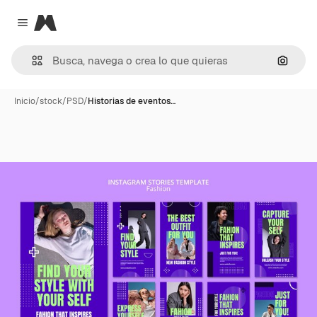
Magnific
Close menu
Buscar
Inicio
/
stock
/
PSD
/
Historias de eventos…