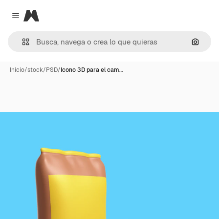
Magnific
Close menu
Buscar
Inicio
/
stock
/
PSD
/
Icono 3D para el cam…