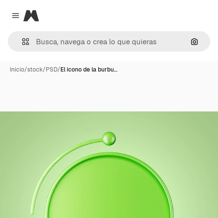
Magnific
Close menu
Buscar
Inicio
/
stock
/
PSD
/
El icono de la burbu…