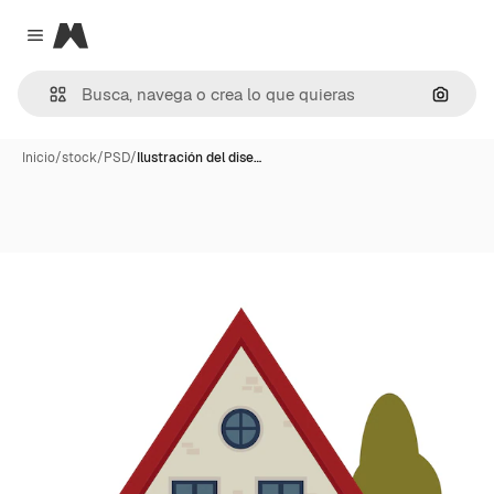
Magnific
Close menu
Buscar
Inicio
/
stock
/
PSD
/
Ilustración del dise…